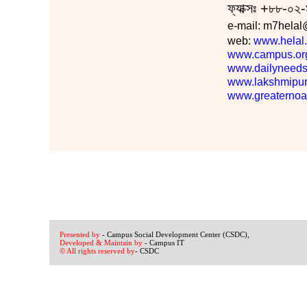
ফ্যাক্সঃ +৮৮-০
e-mail: m7hela
web:
www.helal.
www.campus.or
www.dailyneeds
www.lakshmipurb
www.greaternoak
Presented by
- Campus Social Development Center (CSDC),
Developed & Maintain by
- Campus IT
© All rights reserved by
- CSDC