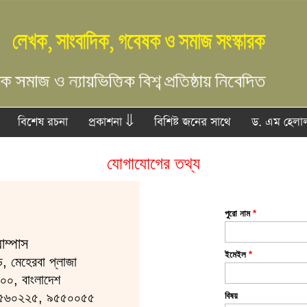
বিশেষ রচনা
প্রকাশনা ⇓
বিশিষ্ট জনের সাথে
ড. এম হেলাল
যোগাযোগের তথ্য
পুরো নাম
*
যাম্পাস
ইমেইল
*
 মেহেরবা প্লাজা
০০, বাংলাদেশ
৫৬০২২৫, ৯৫৫০০৫৫
বিষয়