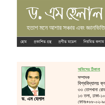
হোম
প্রকাশিত গ্রন্থ
প্রণীত মডেল
নিয়মিত কলাম
অফিসের ঠিকানা
সম্পাদক
বিশ্ববিদ্যালয় ক্
৩৩ তোপখানা রোড,
১৩ তলা, ঢাকা-১০
ড. এম হেলাল
ফোনঃ+৮৮-০২-৯