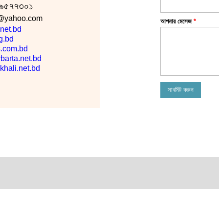
২-৯৫৭৭৩০১
l@yahoo.com
আপনার মেসেজ
*
net.bd
g.bd
.com.bd
arta.net.bd
hali.net.bd