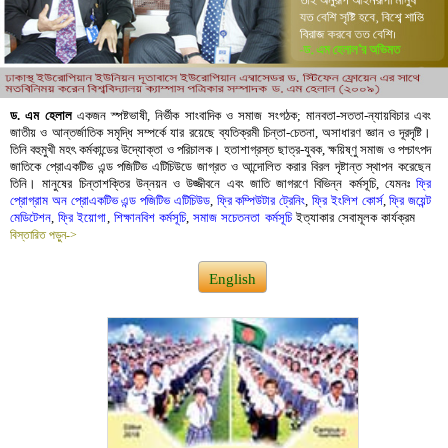
ড. এম হেলাল
একজন স্পষ্টভাষী, নির্ভীক সাংবাদিক ও সমাজ সংগঠক; মানবতা-সততা-ন্যায়বিচার এবং
জাতীয় ও আন্তর্জাতিক সমৃদ্ধি সম্পর্কে যার রয়েছে ব্যতিক্রমী চিন্তা-চেতনা, অসাধারণ জ্ঞান ও দূরদৃষ্টি।
তিনি বহুমুখী মহৎ কর্মকান্ডের উদ্যোক্তা ও পরিচালক। হতাশাগ্রস্ত ছাত্র-যুবক, ক্ষয়িষ্ণু সমাজ ও পশ্চাৎপদ
জাতিকে প্রোএকটিভ এন্ড পজিটিভ এটিচিউডে জাগ্রত ও আন্দোলিত করার বিরল দৃষ্টান্ত স্থাপন করেছেন
তিনি। মানুষের চিন্তাশক্তির উন্নয়ন ও উজ্জীবনে এবং জাতি জাগরণে বিভিন্ন কর্মসূচি, যেমনঃ
ফ্রি
প্রোগ্রাম অন প্রোএকটিভ এন্ড পজিটিভ এটিচিউড
,
ফ্রি কম্পিউটার ট্রেনিং
,
ফ্রি ইংলিশ কোর্স
,
ফ্রি জয়েন্ট
মেডিটেশন
,
ফ্রি ইয়োগা
,
শিক্ষানবিশ কর্মসূচি
,
সমাজ সচেতনতা কর্মসূচি
ইত্যাকার সেবামূলক কার্যক্রম
বিস্তারিত পড়ুন->
English